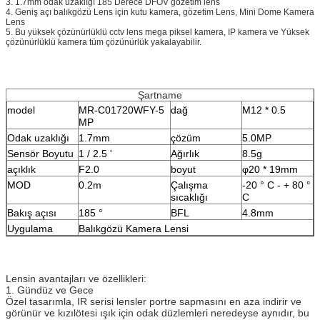
3. 1.7mm odak uzaklığı 185 Derece DFOV gözetim lens
4. Geniş açı balıkgözü Lens için kutu kamera, gözetim Lens, Mini Dome Kamera
Lens
5. Bu yüksek çözünürlüklü cctv lens mega piksel kamera, IP kamera ve Yüksek
çözünürlüklü kamera tüm çözünürlük yakalayabilir.
Şartname
model
MR-C01720WFY-5
dağ
M12 * 0.5
MP
Odak uzaklığı
1.7mm
çözüm
5.0MP
Sensör Boyutu
1 / 2.5 '
Ağırlık
8.5g
açıklık
F2.0
boyut
φ20 * 19mm
MOD
0.2m
Çalışma
-20 ° C - + 80 °
sıcaklığı
C
Bakış açısı
185 °
BFL
4.8mm
Uygulama
Balıkgözü Kamera Lensi
Lensin avantajları ve özellikleri:
1. Gündüz ve Gece
Özel tasarımla, IR serisi lensler portre sapmasını en aza indirir ve
görünür ve kızılötesi ışık için odak düzlemleri neredeyse aynıdır, bu