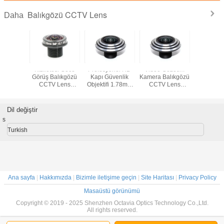
Balıkgözü CCTV Lens
Daha
 Hero
Kızılötesi Gece
Profesyonel HD
Video Gözetim
1080P
 1.45mm
Görüş Balıkgözü
Kapı Güvenlik
Kamera Balıkgözü
Kameralar
MP Geniş
CCTV Lens
Objektifi 1.78mm
CCTV Lens
Lens 1.8m
R Lens
1.55mm 180
170 Derece
2.0mm Sabit MTV
Gündüz
Derece CCTV
Yüksek Piksel
Kurulu Kamera
Konfo
Geniş Açı Lens
Lens
Dil değiştir
s
Turkish
Ana sayfa
|
Hakkımızda
|
Bizimle iletişime geçin
|
Site Haritası
|
Privacy Policy
Masaüstü görünümü
Copyright © 2019 - 2025 Shenzhen Octavia Optics Technology Co.,Ltd.
All rights reserved.