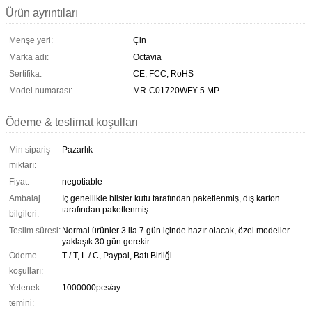
Ürün ayrıntıları
Menşe yeri:
Çin
Marka adı:
Octavia
Sertifika:
CE, FCC, RoHS
Model numarası:
MR-C01720WFY-5 MP
Ödeme & teslimat koşulları
Min sipariş
Pazarlık
miktarı:
Fiyat:
negotiable
Ambalaj
İç genellikle blister kutu tarafından paketlenmiş, dış karton
tarafından paketlenmiş
bilgileri:
Teslim süresi:
Normal ürünler 3 ila 7 gün içinde hazır olacak, özel modeller
yaklaşık 30 gün gerekir
Ödeme
T / T, L / C, Paypal, Batı Birliği
koşulları:
Yetenek
1000000pcs/ay
temini: