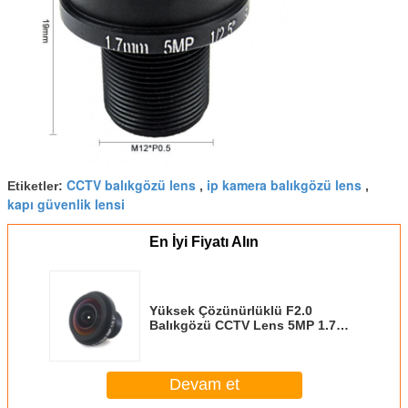
CCTV balıkgözü lens
ip kamera balıkgözü lens
Etiketler:
,
,
kapı güvenlik lensi
En İyi Fiyatı Alın
Yüksek Çözünürlüklü F2.0
Balıkgözü CCTV Lens 5MP 1.7
MM M12 * 0.5 Dağı 1 / 2.5 Optik
Devam et