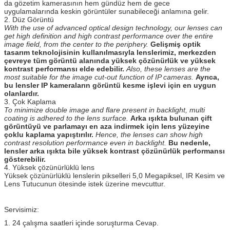
da gözetim kamerasının hem gündüz hem de gece
uygulamalarında keskin görüntüler sunabileceği anlamına gelir.
2. Düz Görüntü
With the use of advanced optical design technology, our lenses can
get high definition and high contrast performance over the entire
image field, from the center to the periphery.
Gelişmiş optik
tasarım teknolojisinin kullanılmasıyla lenslerimiz, merkezden
çevreye tüm görüntü alanında yüksek çözünürlük ve yüksek
kontrast performansı elde edebilir.
Also, these lenses are the
most suitable for the image cut-out function of IP cameras.
Ayrıca,
bu lensler IP kameraların görüntü kesme işlevi için en uygun
olanlardır.
3. Çok Kaplama
To minimize double image and flare present in backlight, multi
coating is adhered to the lens surface.
Arka ışıkta bulunan çift
görüntüyü ve parlamayı en aza indirmek için lens yüzeyine
çoklu kaplama yapıştırılır.
Hence, the lenses can show high
contrast resolution performance even in backlight.
Bu nedenle,
lensler arka ışıkta bile yüksek kontrast çözünürlük performansı
gösterebilir.
4. Yüksek çözünürlüklü lens
Yüksek çözünürlüklü lenslerin pikselleri 5,0 Megapiksel, IR Kesim ve
Lens Tutucunun ötesinde istek üzerine mevcuttur.
Servisimiz:
1. 24 çalışma saatleri içinde soruşturma Cevap.