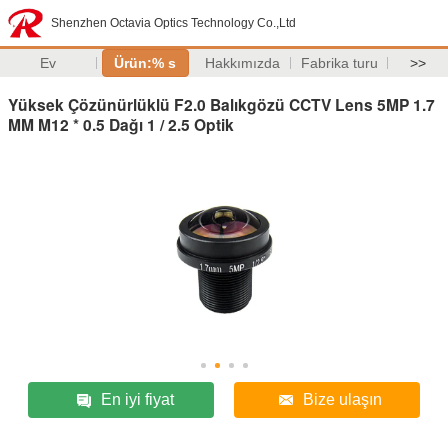
Shenzhen Octavia Optics Technology Co.,Ltd
Ev
Ürün:% s
Hakkımızda
Fabrika turu
>>
Yüksek Çözünürlüklü F2.0 Balıkgözü CCTV Lens 5MP 1.7
MM M12 * 0.5 Dağı 1 / 2.5 Optik
En iyi fiyat
Bize ulaşın