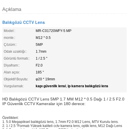
Açıklama
Balıkgözü CCTV Lens
Model::
MR-C01720WFY-5 MP
monte::
M12 * 0.5
Çözüm::
5MP
Odak uzaklığı::
1.7mm
Görüntü formatı::
1 / 2.5 "
Diyafram::
F2.0
Alan açısı:
185 °
Objektif Boyutu:
φ20 * 19mm
kapı güvenlik lensi
ip kamera balıkgözü lens
Vurgulamak:
,
HD Balıkgözü CCTV Lens 5MP 1.7 MM M12 * 0.5 Dağı 1 / 2.5 F2.0
IP Güvenlik CCTV Kameralar için 180 derece:
Özellikleri:
1. 5.0 Megapiksel balıkgözü lens, 1.7mm F2.0 M12 Lens, MTV Kurulu lens.
2. 1 / 2.5 "Formatı Yüksek kaliteli cctv kamera lens, optik lens, M12 Dağı Lens