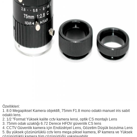
Özellikleri:
1. 8.0 Megapiksel Kamera objektifi, 75mm F1.8 mono odaklı manuel iris sabit
odaklı lens.
2. 1/2 "Format Yüksek kalite cctv kamera lensi, optik CS montajlı Lens
3. 75mm odak uzaklığı 6.72 Derece HFOV güvenlik CS lens
4. CCTV Güvenlik kamera için Endüstriyel Lens, Gözetim Düşük bozulma Lens
5. Bu yüksek çözünürlüklü cctv lens mega piksel kamera, IP kamera ve Yüksek
çözünürlüklü kamera tüm çözünürlüğü yakalayabilir.