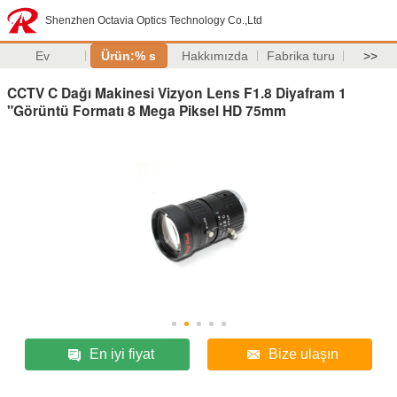
Shenzhen Octavia Optics Technology Co.,Ltd
Ev
Ürün:% s
Hakkımızda
Fabrika turu
>>
CCTV C Dağı Makinesi Vizyon Lens F1.8 Diyafram 1
"Görüntü Formatı 8 Mega Piksel HD 75mm
En iyi fiyat
Bize ulaşın