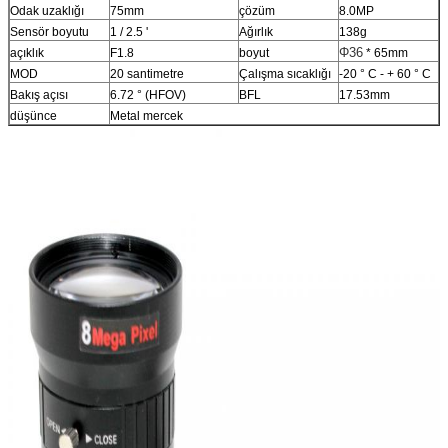
Odak uzaklığı
75mm
çözüm
8.0MP
Sensör boyutu
1 / 2.5 '
Ağırlık
138g
Φ36
açıklık
F1.8
boyut
* 65mm
MOD
20 santimetre
Çalışma sıcaklığı
-20 ° C - + 60 ° C
Bakış açısı
6.72 ° (HFOV)
BFL
17.53mm
düşünce
Metal mercek