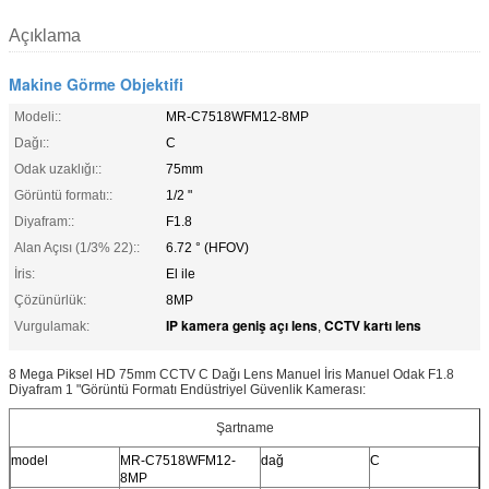
Açıklama
Makine Görme Objektifi
Modeli::
MR-C7518WFM12-8MP
Dağı::
C
Odak uzaklığı::
75mm
Görüntü formatı::
1/2 "
Diyafram::
F1.8
Alan Açısı (1/3% 22)::
6.72 ° (HFOV)
İris:
El ile
Çözünürlük:
8MP
IP kamera geniş açı lens
CCTV kartı lens
Vurgulamak:
,
8 Mega Piksel HD 75mm CCTV C Dağı Lens Manuel İris Manuel Odak F1.8
Diyafram 1 "Görüntü Formatı Endüstriyel Güvenlik Kamerası:
Şartname
model
MR-C7518WFM12-
dağ
C
8MP