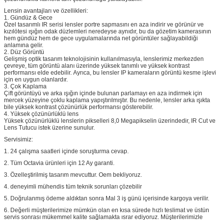
Lensin avantajları ve özellikleri:
1. Gündüz & Gece
Özel tasarımlı IR serisi lensler portre sapmasını en aza indirir ve görünür ve
kızılötesi ışığın odak düzlemleri neredeyse aynıdır, bu da gözetim kamerasının
hem gündüz hem de gece uygulamalarında net görüntüler sağlayabildiği
anlamına gelir.
2. Düz Görüntü
Gelişmiş optik tasarım teknolojisinin kullanılmasıyla, lenslerimiz merkezden
çevreye, tüm görüntü alanı üzerinde yüksek tanımlı ve yüksek kontrast
performansı elde edebilir.
Ayrıca, bu lensler IP kameraların görüntü kesme işlevi
için en uygun olanlardır.
3. Çok Kaplama
Çift görüntüyü ve arka ışığın içinde bulunan parlamayı en aza indirmek için
mercek yüzeyine çoklu kaplama yapıştırılmıştır.
Bu nedenle, lensler arka ışıkta
bile yüksek kontrast çözünürlük performansı gösterebilir.
4. Yüksek çözünürlüklü lens
Yüksek çözünürlüklü lenslerin pikselleri 8,0 Megapikselin üzerindedir, IR Cut ve
Lens Tutucu istek üzerine sunulur.
Servisimiz:
1. 24 çalışma saatleri içinde soruşturma cevap.
2. Tüm Octavia ürünleri için 12 Ay garanti.
3. Özelleştirilmiş tasarım mevcuttur.
Oem bekliyoruz.
4. deneyimli mühendis tüm teknik sorunları çözebilir
5. Doğrulanmış ödeme aldıktan sonra Mal 3 iş günü içerisinde kargoya verilir.
6. Değerli müşterilerimize mümkün olan en kısa sürede hızlı teslimat ve üstün
servis sonrası mükemmel kalite sağlamakta ısrar ediyoruz.
Müşterilerimizle