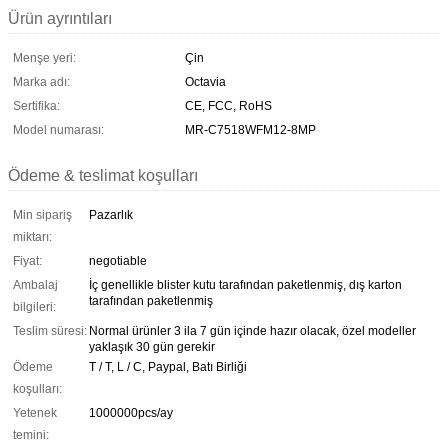
Ürün ayrıntıları
Menşe yeri:
Çin
Marka adı:
Octavia
Sertifika:
CE, FCC, RoHS
Model numarası:
MR-C7518WFM12-8MP
Ödeme & teslimat koşulları
Min sipariş
Pazarlık
miktarı:
Fiyat:
negotiable
Ambalaj
İç genellikle blister kutu tarafından paketlenmiş, dış karton
tarafından paketlenmiş
bilgileri:
Teslim süresi:
Normal ürünler 3 ila 7 gün içinde hazır olacak, özel modeller
yaklaşık 30 gün gerekir
Ödeme
T / T, L / C, Paypal, Batı Birliği
koşulları:
Yetenek
1000000pcs/ay
temini: