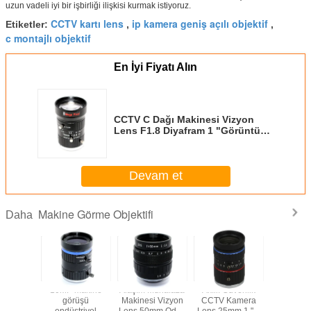
uzun vadeli iyi bir işbirliği ilişkisi kurmak istiyoruz.
CCTV kartı lens
ip kamera geniş açılı objektif
Etiketler:
,
,
c montajlı objektif
En İyi Fiyatı Alın
CCTV C Dağı Makinesi Vizyon
Lens F1.8 Diyafram 1 "Görüntü
Formatı 8 Mega Piksel HD 75mm
Devam et
Makine Görme Objektifi
Daha
4.5x
10MP makine
Alaşım Muhafaza
Akıllı Güvenlik
8MP ma
bilir 5-
görüşü
Makinesi Vizyon
CCTV Kamera
görü
yütme C
endüstriyel
Lens 50mm Odak
Lens 25mm 1 "C
endüstr